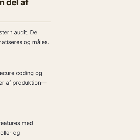
n del af
stern audit. De
matiseres og måles.
secure coding og
ærer af produktion—
o features med
oller og