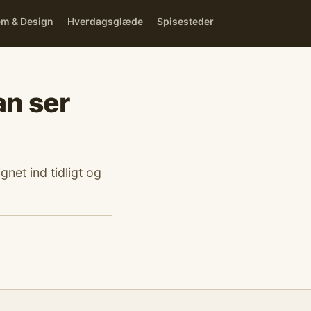
em & Design
Hverdagsglæde
Spisesteder
an ser
gnet ind tidligt og