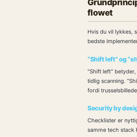
Grundprincip
flowet
Hvis du vil lykkes,
bedste implementeri
“Shift left” og “sh
“Shift left” betyde
tidlig scanning. “S
fordi trusselsbilled
Security by desig
Checklister er nytti
samme tech stack ha