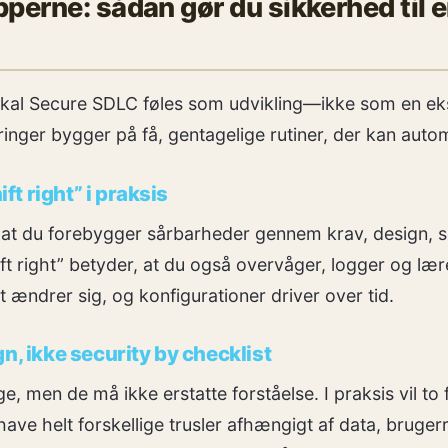
perne: sådan gør du sikkerhed til e
 skal Secure SDLC føles som udvikling—ikke som en ek
nger bygger på få, gentagelige rutiner, der kan auto
ift right” i praksis
r, at du forebygger sårbarheder gennem krav, design, 
hift right” betyder, at du også overvåger, logger og l
et ændrer sig, og konfigurationer driver over tid.
n, ikke security by checklist
ge, men de må ikke erstatte forståelse. I praksis vil t
ve helt forskellige trusler afhængigt af data, brugerr