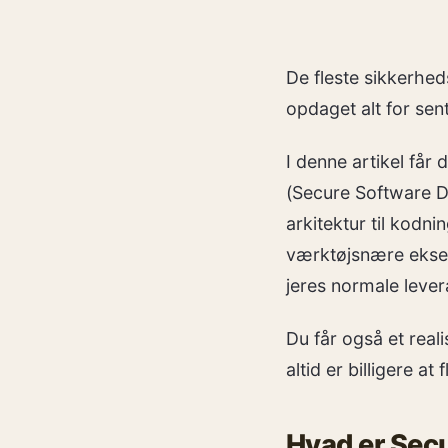
De fleste sikkerheds
opdaget alt for sent
I denne artikel får 
(Secure Software D
arkitektur til kodni
værktøjsnære eksem
jeres normale leve
Du får også et reali
altid er billigere at
Hvad er Secu