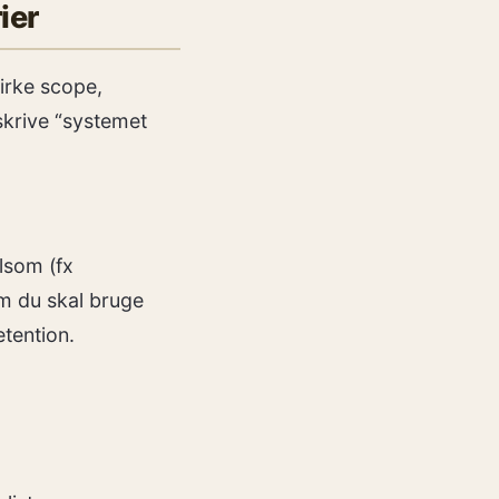
ier
virke scope,
skrive “systemet
ølsom (fx
om du skal bruge
etention.