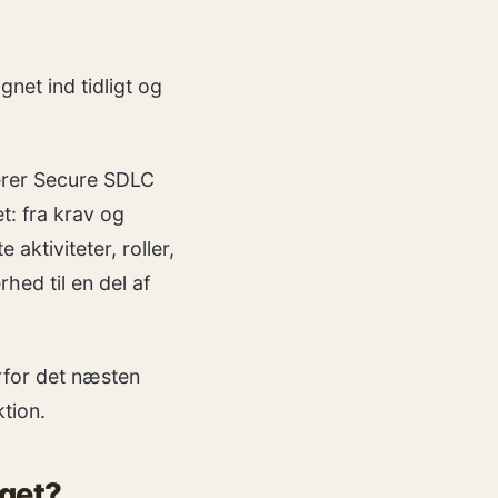
gnet ind tidligt og
grerer Secure SDLC
t: fra krav og
 aktiviteter, roller,
ed til en del af
orfor det næsten
ktion.
oget?