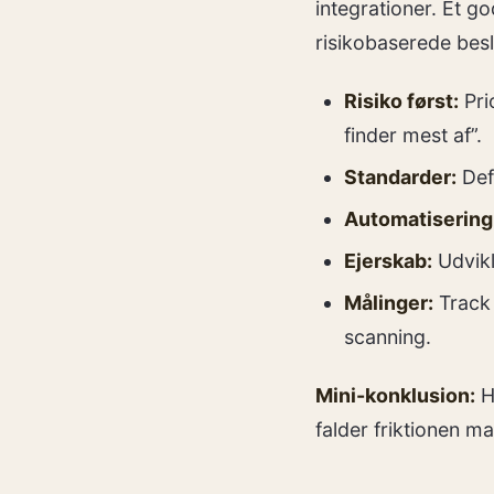
integrationer. Et g
risikobaserede besl
Risiko først:
Pri
finder mest af”.
Standarder:
Defi
Automatisering
Ejerskab:
Udvikli
Målinger:
Track f
scanning.
Mini-konklusion:
Hv
falder friktionen ma