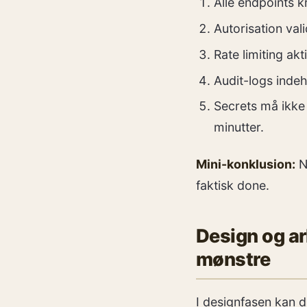
Alle endpoints k
Autorisation vali
Rate limiting ak
Audit-logs indeh
Secrets må ikke
minutter.
Mini-konklusion:
Nå
faktisk done.
Design og ar
mønstre
I designfasen kan d