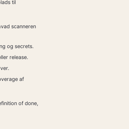
ads til
“hvad scanneren
ing og secrets.
ller release.
ver.
coverage af
finition of done,