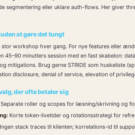
e segmentering eller uklare auth-flows. Her giver th
uden at gøre det tungt
 stor workshop hver gang. For nye features eller ænd
en 45–90 minutters session med en fast skabelon: dat
 og mitigations. Brug gerne STRIDE som huskeliste (sp
tion disclosure, denial of service, elevation of privileg
lg, der ofte betaler sig
Separate roller og scopes for læsning/skrivning og fo
ng:
Korte token-livetider og rotationsstrategi for refr
Ingen stack traces til klienten; korrelations-id til suppo