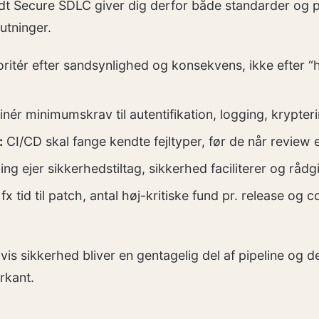
odt Secure SDLC giver dig derfor både standarder og pl
utninger.
oritér efter sandsynlighed og konsekvens, ikke efter 
nér minimumskrav til autentifikation, logging, krypter
:
CI/CD skal fange kendte fejltyper, før de når review e
ng ejer sikkerhedstiltag, sikkerhed faciliterer og rådgi
x tid til patch, antal høj-kritiske fund pr. release og 
is sikkerhed bliver en gentagelig del af pipeline og de
rkant.