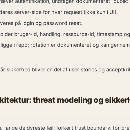
ræver autentifikation, undtagen dokumenteret “public”-
deres server-side for hver request (ikke kun i UI).
tiveres på login og password reset.
older bruger-id, handling, ressource-id, timestamp og 
 ligge i repo; rotation er dokumenteret og kan genne
r sikkerhed bliver en del af user stories og acceptkrit
kitektur: threat modeling og sikke
u fange de dyreste fejl: forkert trust boundary, for br