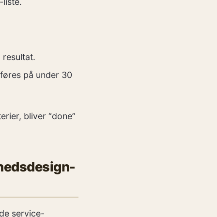
liste.
resultat.
mføres på under 30
erier, bliver “done”
rhedsdesign-
ede service-