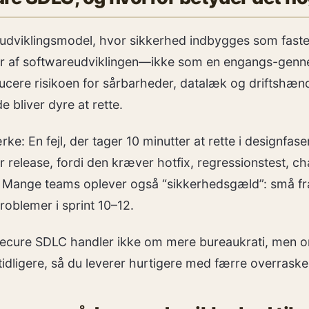
udviklingsmodel, hvor sikkerhed indbygges som faste a
r af softwareudviklingen—ikke som en engangs-genne
educere risikoen for sårbarheder, datalæk og driftshæn
de bliver dyre at rette.
rke: En fejl, der tager 10 minutter at rette i designfas
er release, fordi den kræver hotfix, regressionstest,
Mange teams oplever også “sikkerhedsgæld”: små frav
 problemer i sprint 10–12.
ecure SDLC handler ikke om mere bureaukrati, men om
idligere, så du leverer hurtigere med færre overraskel