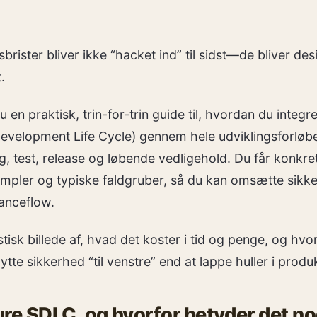
brister bliver ikke “hacket ind” til sidst—de bliver desi
.
du en praktisk, trin-for-trin guide til, hvordan du inte
evelopment Life Cycle) gennem hele udviklingsforløbe
ng, test, release og løbende vedligehold. Du får konkrete
pler og typiske faldgruber, så du kan omsætte sikkerh
ranceflow.
stisk billede af, hvad det koster i tid og penge, og hv
 flytte sikkerhed “til venstre” end at lappe huller i produ
re SDLC, og hvorfor betyder det n