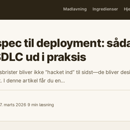
Madlavning
Ingredienser
Hj
spec til deployment: såd
DLC ud i praksis
brister bliver ikke “hacket ind” til sidst—de bliver desi
. I denne artikel får du en…
·
7. marts 2026
9 min læsning