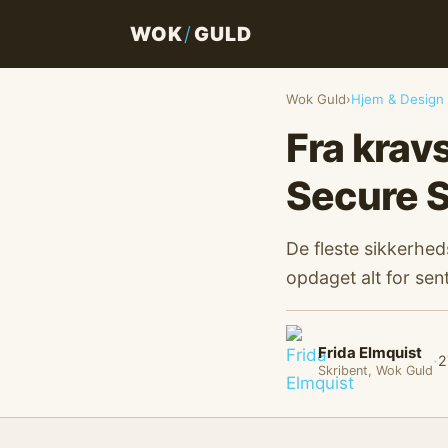
WOK
/
GULD
Wok Guld
›
Hjem & Design
Fra krav
Secure S
De fleste sikkerheds
opdaget alt for sent
Frida Elmquist
·
2
Skribent, Wok Guld