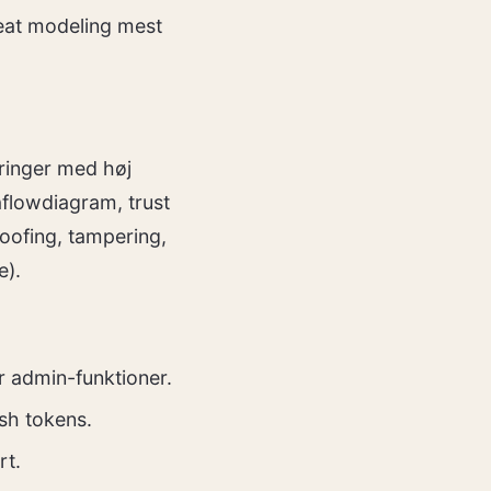
reat modeling mest
ringer med høj
aflowdiagram, trust
oofing, tampering,
e).
r admin-funktioner.
esh tokens.
rt.