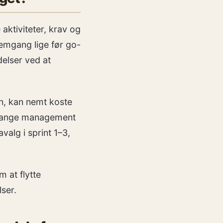
ktiviteter, krav og
mgang lige før go-
delser ved at
en, kan nemt koste
 change management
alg i sprint 1–3,
 at flytte
ser.