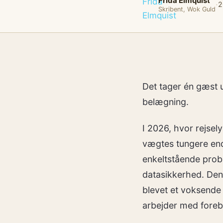
Frida Elmquist
·
2
Skribent, Wok Guld
Det tager én gæst 
belægning.
I 2026, hvor rejsel
vægtes tungere end
enkeltstående probl
datasikkerhed. Denn
blevet et voksende
arbejder med foreb