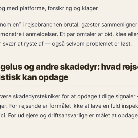
log med platforme, forsikring og klager
konomien” i rejsebranchen brutal: gæster sammenligner
 mønstre i anmeldelser. Et par omtaler af bid, kløe ell
er svær at ryste af — også selvom problemet er løst.
gelus og andre skadedyr: hvad rej
listisk kan opdage
ære skadedyrstekniker for at opdage tidlige signale
er. For rejsende er formålet ikke at lave en fuld inspe
ci. For udlejere og driftsansvarlige er målet at opdage t