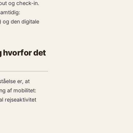
out og check-in.
amtidig:
) og den digitale
 hvorfor det
åelse er, at
ng af mobilitet:
 rejseaktivitet