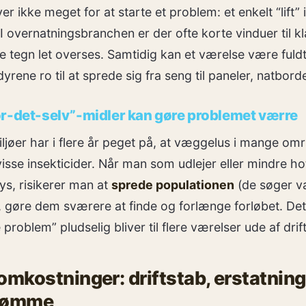
 ikke meget for at starte et problem: et enkelt “lift” i
 I overnatningsbranchen er der ofte korte vinduer til k
ige tegn let overses. Samtidig kan et værelse være fuld
dyrene ro til at sprede sig fra seng til paneler, natbo
ør-det-selv”-midler kan gøre problemet værre
iljøer har i flere år peget på, at væggelus i mange om
visse insekticider. Når man som udlejer eller mindre ho
ys, risikerer man at
sprede populationen
(de søger v
 gøre dem sværere at finde og forlænge forløbet. Det 
lle problem” pludselig bliver til flere værelser ude af drift
omkostninger: driftstab, erstatning
mdømme