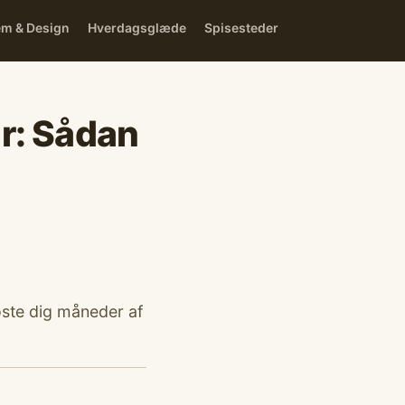
em & Design
Hverdagsglæde
Spisesteder
r: Sådan
oste dig måneder af