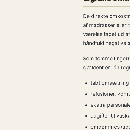
De direkte omkostni
af madrasser eller t
værelse taget ud af
håndfuld negative 
Som tommelfingerreg
sjældent er “én reg
tabt omsætning f
refusioner, komp
ekstra personale
udgifter til vas
omdømmeskade: 