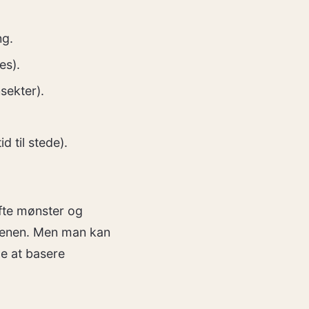
ng.
es).
nsekter).
 til stede).
ofte mønster og
rgenen. Men man kan
de at basere