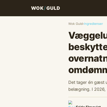
WOK
/
GULD
Wok Guld
›
Ingredienser
Væggelus
beskytte
overnatn
omdømm
Det tager én gæst 
belægning. I 2026, 