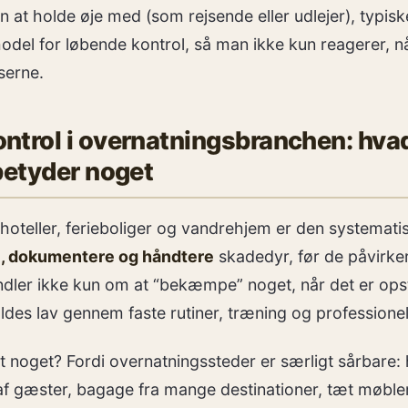
 at holde øje med (som rejsende eller udlejer), typiske
del for løbende kontrol, så man ikke kun reagerer, n
serne.
trol i overnatningsbranchen: hvad 
betyder noget
hoteller, ferieboliger og vandrehjem er den systematis
, dokumentere og håndtere
skadedyr, før de påvirker
ler ikke kun om at “bekæmpe” noget, når det er ops
holdes lav gennem faste rutiner, træning og professione
 noget? Fordi overnatningssteder er særligt sårbare: 
 gæster, bagage fra mange destinationer, tæt møble