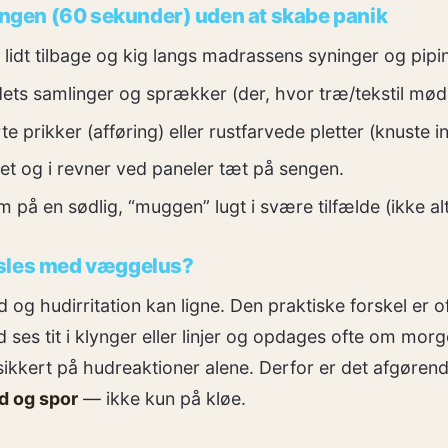
sengen (60 sekunder) uden at skabe panik
lidt tilbage og kig langs madrassens syninger og pipi
ts samlinger og sprækker (der, hvor træ/tekstil mød
e prikker (afføring) eller rustfarvede pletter (knuste i
et og i revner ved paneler tæt på sengen.
 en sødlig, “muggen” lugt i svære tilfælde (ikke altid
sles med væggelus?
 og hudirritation kan ligne. Den praktiske forskel er 
 ses tit i klynger eller linjer og opdages ofte om mo
sikkert på hudreaktioner alene. Derfor er det afgøren
d og spor
— ikke kun på kløe.