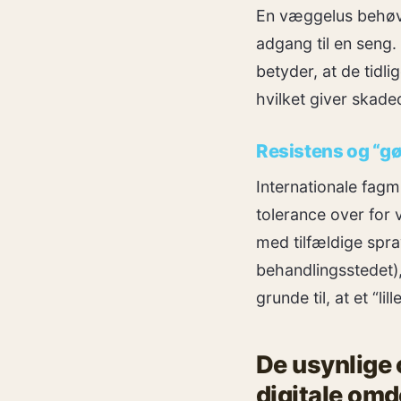
En væggelus behøver
adgang til en seng.
betyder, at de tidl
hvilket giver skade
Resistens og “g
Internationale fagm
tolerance over for 
med tilfældige spra
behandlingsstedet),
grunde til, at et “li
De usynlige 
digitale o