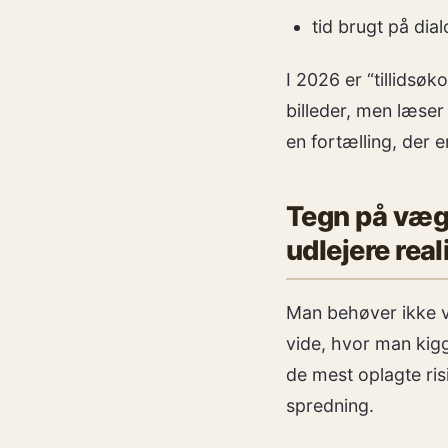
tid brugt på dia
I 2026 er “tillidsø
billeder, men læser
en fortælling, der 
Tegn på væg
udlejere rea
Man behøver ikke v
vide, hvor man kigg
de mest oplagte risi
spredning.