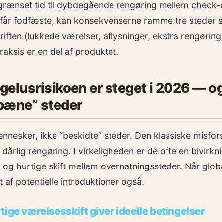
begrænset tid til dybdegående rengøring mellem check-
 får fodfæste, kan konsekvenserne ramme tre steder s
iften (lukkede værelser, aflysninger, ekstra rengøring
praksis er en del af produktet.
elusrisikoen er steget i 2026 — og
pæne” steder
nesker, ikke “beskidte” steder. Den klassiske misforst
årlig rengøring. I virkeligheden er de ofte en bivirkni
 og hurtige skift mellem overnatningssteder. Når global
et af potentielle introduktioner også.
tige værelsesskift giver ideelle betingelser