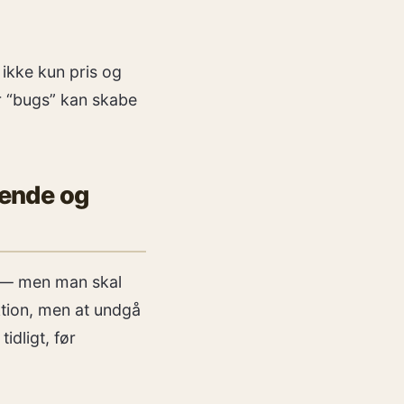
 ikke kun pris og
er “bugs” kan skabe
sende og
r — men man skal
ktion, men at undgå
idligt, før