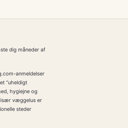
oste dig måneder af
ing.com-anmeldelser
et “uheldigt
hed, hygiejne og
or især væggelus er
onelle steder