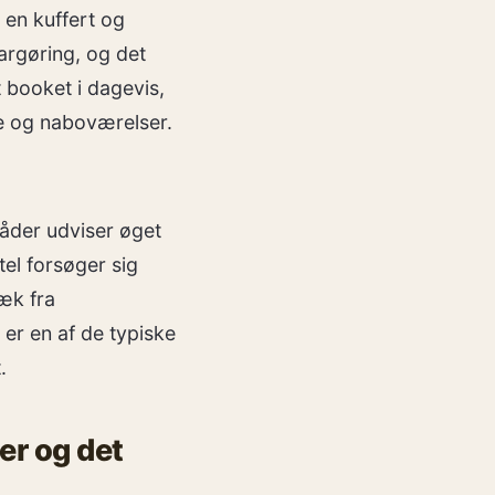
 en kuffert og
largøring, og det
t booket i dagevis,
rde og naboværelser.
råder udviser øget
tel forsøger sig
æk fra
er en af de typiske
.
er og det