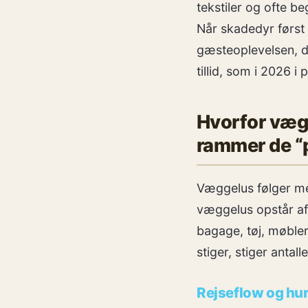
tekstiler og ofte 
Når skadedyr først
gæsteoplevelsen, dr
tillid, som i 2026 i 
Hvorfor vægg
rammer de “
Væggelus følger men
væggelus opstår af d
bagage, tøj, møbler
stiger, stiger antall
Rejseflow og hur