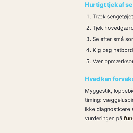
Hurtigt tjek af 
Træk sengetøjet 
Tjek hovedgærde
Se efter små sort
Kig bag natbord
Vær opmærksom på
Hvad kan forvek
Myggestik, loppebid
timing: væggelusbid
ikke diagnosticere 
vurderingen på
fun