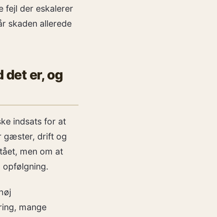
 fejl der eskalerer
år skaden allerede
det er, og
ke indsats for at
 gæster, drift og
tået, men om at
l opfølgning.
høj
ring, mange