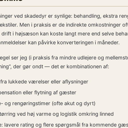
nger ved skadedyr er synlige: behandling, ekstra reng
ekstiler. Men i praksis er de indirekte omkostninger oft
 drift i højsæson kan koste langt mere end selve beha
anmeldelser kan påvirke konverteringen i måneder.
el ser jeg (i praksis fra mindre udlejere og mellemsto
ning”, der gør ondt — det er kombinationen af:
ra lukkede værelser eller aflysninger
ensation eller flytning af gæster
- og rengøringstimer (ofte akut og dyrt)
k/tørring ved høj varme og logistik omkring linned
lavere rating og flere spørgsmål fra kommende gæs