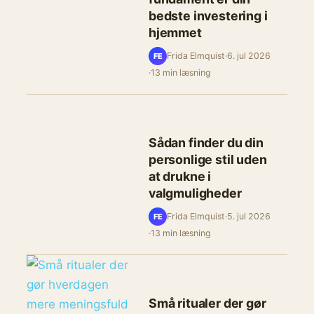
bedste investering i
hjemmet
Frida Elmquist
·
6. jul 2026
FE
·
13 min læsning
Sådan finder du din
personlige stil uden
at drukne i
valgmuligheder
Frida Elmquist
·
5. jul 2026
FE
·
13 min læsning
Små ritualer der gør