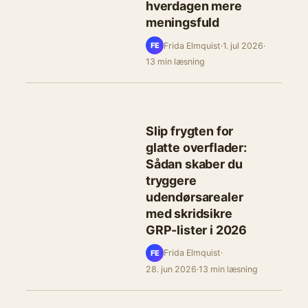
hverdagen mere
meningsfuld
Frida Elmquist
·
1. jul 2026
·
FE
13 min læsning
Slip frygten for
glatte overflader:
Sådan skaber du
tryggere
udendørsarealer
med skridsikre
GRP-lister i 2026
Frida Elmquist
·
FE
28. jun 2026
·
13 min læsning