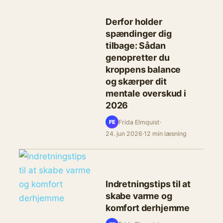
Derfor holder
spændinger dig
tilbage: Sådan
genopretter du
kroppens balance
og skærper dit
mentale overskud i
2026
Frida Elmquist
·
FE
24. jun 2026
·
12 min læsning
Indretningstips til at
skabe varme og
komfort derhjemme