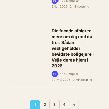
Frida Elmquist
·
FE
9. jun 2026
·
12 min læsning
Din facade afslører
mere om dig end du
tror: Sådan
vedligeholder
bevidste boligejere i
Vejle deres hjem i
2026
Frida Elmquist
·
FE
20. maj 2026
·
10 min læsning
1
2
3
4
→