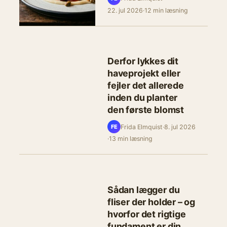
22. jul 2026
·
12 min læsning
Derfor lykkes dit
haveprojekt eller
fejler det allerede
inden du planter
den første blomst
Frida Elmquist
·
8. jul 2026
FE
·
13 min læsning
Sådan lægger du
fliser der holder – og
hvorfor det rigtige
fundament er din