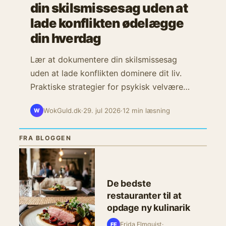
din skilsmissesag uden at
lade konflikten ødelægge
din hverdag
Lær at dokumentere din skilsmissesag
uden at lade konflikten dominere dit liv.
Praktiske strategier for psykisk velvære
under juridiske processer.
WokGuld.dk
·
29. jul 2026
·
12 min læsning
W
FRA BLOGGEN
De bedste
restauranter til at
opdage ny kulinarik
Frida Elmquist
·
FE