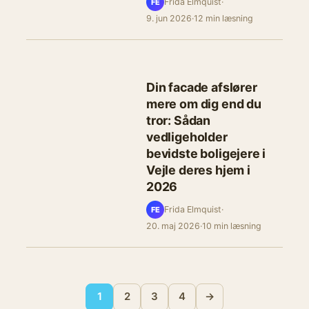
Frida Elmquist
·
FE
9. jun 2026
·
12 min læsning
Din facade afslører
mere om dig end du
tror: Sådan
vedligeholder
bevidste boligejere i
Vejle deres hjem i
2026
Frida Elmquist
·
FE
20. maj 2026
·
10 min læsning
1
2
3
4
→