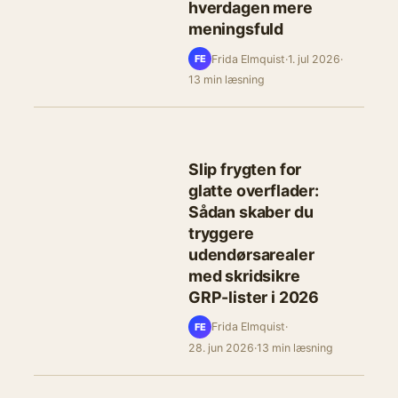
hverdagen mere
meningsfuld
Frida Elmquist
·
1. jul 2026
·
FE
13 min læsning
Slip frygten for
glatte overflader:
Sådan skaber du
tryggere
udendørsarealer
med skridsikre
GRP-lister i 2026
Frida Elmquist
·
FE
28. jun 2026
·
13 min læsning