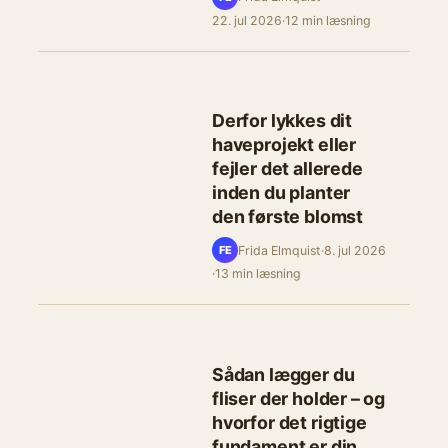
22. jul 2026
·
12 min læsning
Derfor lykkes dit
haveprojekt eller
fejler det allerede
inden du planter
den første blomst
Frida Elmquist
·
8. jul 2026
FE
·
13 min læsning
Sådan lægger du
fliser der holder – og
hvorfor det rigtige
fundament er din