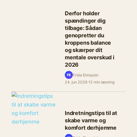
Derfor holder
spændinger dig
tilbage: Sådan
genopretter du
kroppens balance
og skærper dit
mentale overskud i
2026
Frida Elmquist
·
FE
24. jun 2026
·
12 min læsning
Indretningstips til at
skabe varme og
komfort derhjemme