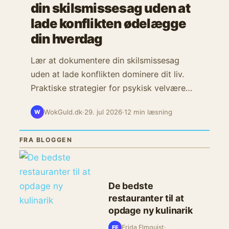
din skilsmissesag uden at
lade konflikten ødelægge
din hverdag
Lær at dokumentere din skilsmissesag
uden at lade konflikten dominere dit liv.
Praktiske strategier for psykisk velvære
under juridiske processer.
WokGuld.dk
·
29. jul 2026
·
12 min læsning
W
FRA BLOGGEN
De bedste
restauranter til at
opdage ny kulinarik
Frida Elmquist
·
FE