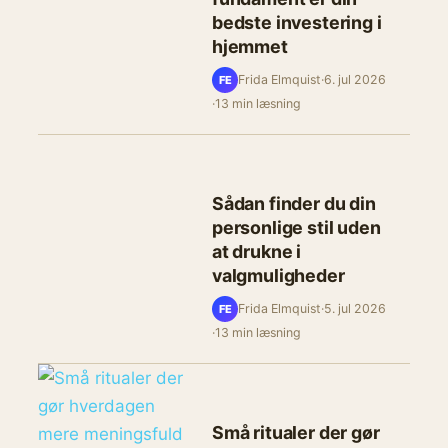
bedste investering i
hjemmet
Frida Elmquist
·
6. jul 2026
FE
·
13 min læsning
Sådan finder du din
personlige stil uden
at drukne i
valgmuligheder
Frida Elmquist
·
5. jul 2026
FE
·
13 min læsning
Små ritualer der gør