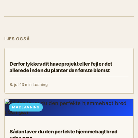
LÆS OGSÅ
MADLAVNING
Derfor lykkes dit haveprojekt eller fejler det
allerede inden du planter den første blomst
8. jul
·
13 min læsning
MADLAVNING
Sådan laver du den perfekte hjemmebagt brød
uden gær