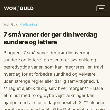
WOK
/
GULD
Wok Guld
›
Madlavning
7 små vaner der gør din hverdag
sundere og lettere
Bloggen "7 små vaner der gør din hverdag
sundere og lettere" præsenterer syv enkle og
bæredygtige vaner, som kan integreres i en travl
hverdag for at forbedre sundhed og velvære
uden strenge regler eller dårlig samvittighed. 1.
**Tag et øjeblik til dig selv hver morgen** - Bare
ét minut med ro og dybe vejrtrækninger kan
hjælpe med at starte dagen positivt. 2. **Inkluder
grøntsager i hvert måltid** - Det er vigtigt at spise